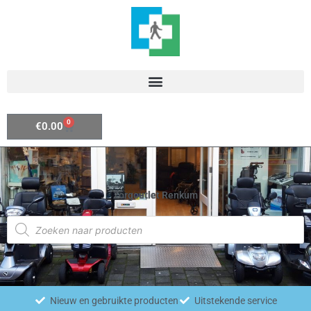
Ga
naar
de
inhoud
0
Winkelwagen
€
0.00
Zorgoutlet Renkum
Producten
zoeken
Nieuw en gebruikte producten
Uitstekende service