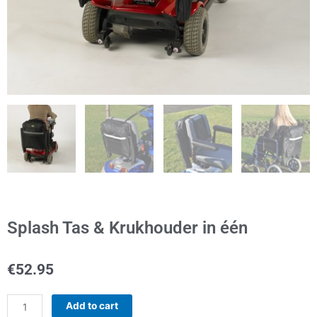
Splash Tas & Krukhouder in één
€
52.95
Splash
Add to cart