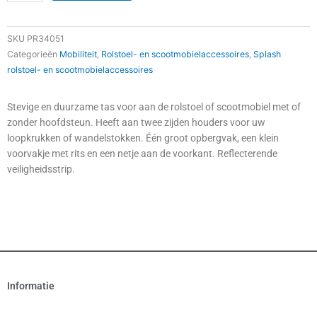
Tas
&
Krukhouder
SKU
PR34051
in
Categorieën
Mobiliteit
,
Rolstoel- en scootmobielaccessoires
,
Splash
één
rolstoel- en scootmobielaccessoires
quantity
Stevige en duurzame tas voor aan de rolstoel of scootmobiel met of
zonder hoofdsteun. Heeft aan twee zijden houders voor uw
loopkrukken of wandelstokken. Één groot opbergvak, een klein
voorvakje met rits en een netje aan de voorkant. Reflecterende
veiligheidsstrip.
Informatie