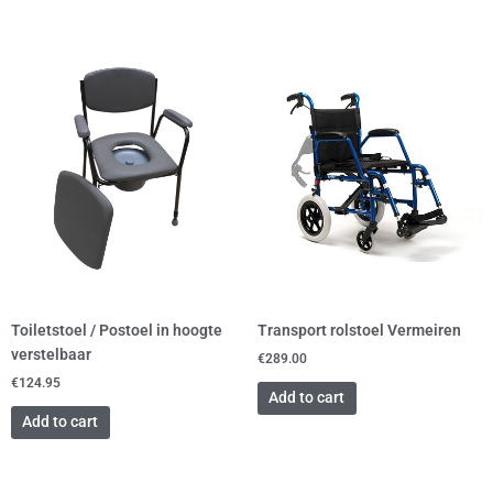
Toiletstoel / Postoel in hoogte
Transport rolstoel Vermeiren
verstelbaar
€
289.00
€
124.95
Add to cart
Add to cart