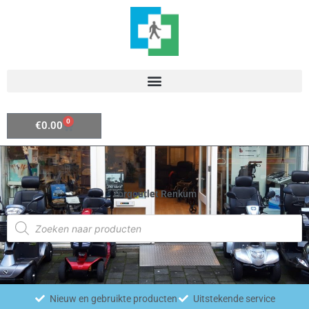
Ga
naar
de
inhoud
0
Winkelwagen
€
0.00
Zorgoutlet Renkum
Producten
zoeken
Nieuw en gebruikte producten
Uitstekende service