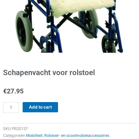
Schapenvacht voor rolstoel
€
27.95
Schapenvacht
Add to cart
voor
rolstoel
quantity
SKU
PR20137
Categorieën
Mobiliteit
,
Rolstoel- en scootmobielaccessoires