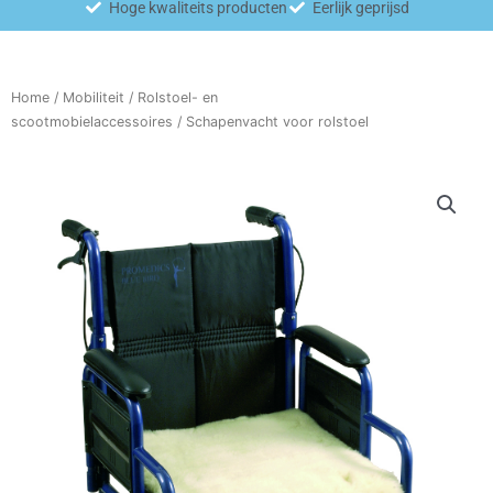
Hoge kwaliteits producten
Eerlijk geprijsd
Home
/
Mobiliteit
/
Rolstoel- en
scootmobielaccessoires
/ Schapenvacht voor rolstoel