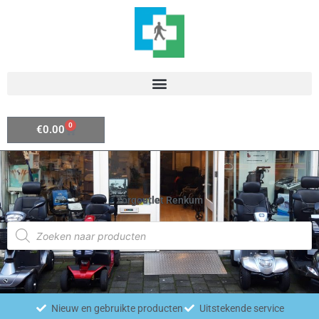
Ga
naar
de
inhoud
0
Winkelwagen
€
0.00
Zorgoutlet Renkum
Producten
zoeken
Nieuw en gebruikte producten
Uitstekende service