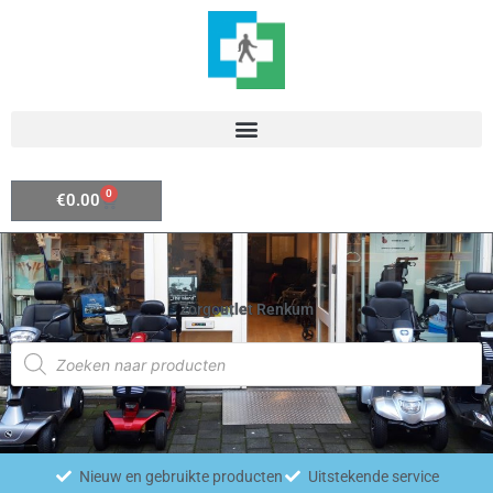
Ga
naar
de
inhoud
0
Winkelwagen
€
0.00
Zorgoutlet Renkum
Producten
zoeken
Nieuw en gebruikte producten
Uitstekende service