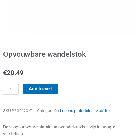
Opvouwbare wandelstok
€
20.49
Opvouwbare
Add to cart
wandelstok
quantity
SKU
PR30120-T
Categorieën
Loophulpmiddelen
,
Mobiliteit
Deze opvouwbare aluminium wandelstokken zijn in hoogte
verstelbaar.