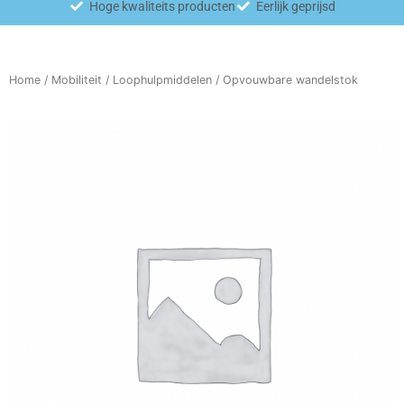
Hoge kwaliteits producten
Eerlijk geprijsd
Home
/
Mobiliteit
/
Loophulpmiddelen
/ Opvouwbare wandelstok