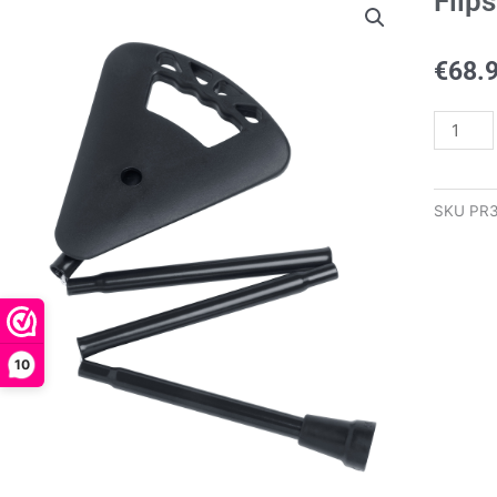
Flips
€
68.
Flipstic
quantity
SKU
PR3
10