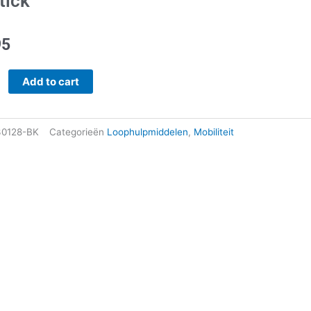
tick
95
k
Add to cart
0128-BK
Categorieën
Loophulpmiddelen
,
Mobiliteit