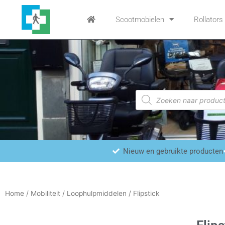
Ga
naar
Scootmobielen
Rollators
de
inhoud
Producten
zoeken
Nieuw en gebruikte producten
Home
/
Mobiliteit
/
Loophulpmiddelen
/ Flipstick