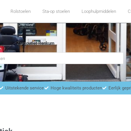
Rolstoelen
Sta-op stoelen
Loophulpmiddelen
C
Zorgoutlet Renkum
Uitstekende service
Hoge kwaliteits producten
Eerlijk gepr