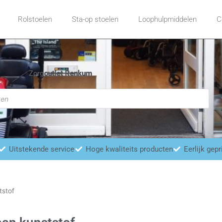
Rolstoelen
Sta-op stoelen
Loophulpmiddelen
C
Zorgoutlet Renkum
Uitstekende service
Hoge kwaliteits producten
Eerlijk gepr
tstof