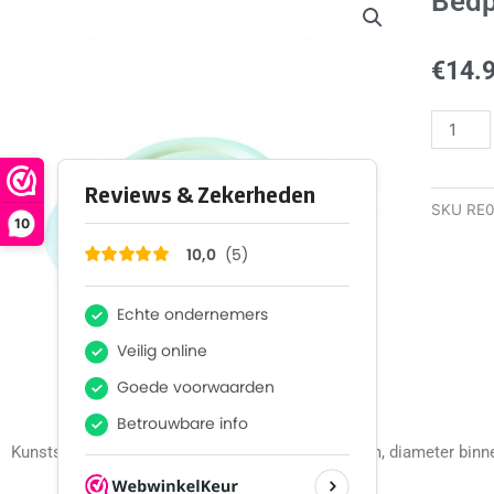
Bedp
€
14.
Bedpan
kunstst
quantity
SKU
RE0
10
Kunststof bedpan inclusief deksel.Diameter 30 cm, diameter bin