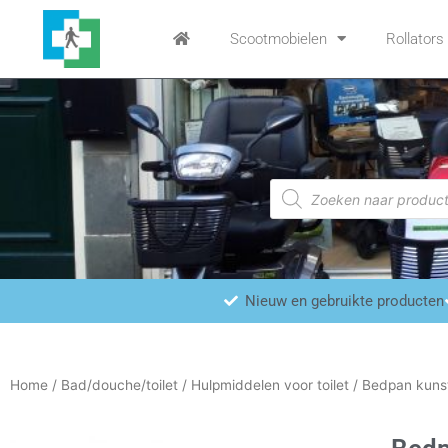
Ga
naar
Scootmobielen
Rollators
de
inhoud
Producten
zoeken
Nieuw en gebruikte producten
Home
/
Bad/douche/toilet
/
Hulpmiddelen voor toilet
/ Bedpan kuns