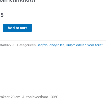
an kunststof
95
Add to cart
of
8480229
Categorieën
Bad/douche/toilet
,
Hulpmiddelen voor toilet
nenkant 20 cm. Autoclaveerbaar 130°C.