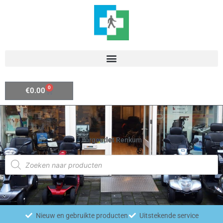
Ga
naar
de
inhoud
0
Winkelwagen
€
0.00
Zorgoutlet Renkum
Producten
zoeken
Nieuw en gebruikte producten
Uitstekende service