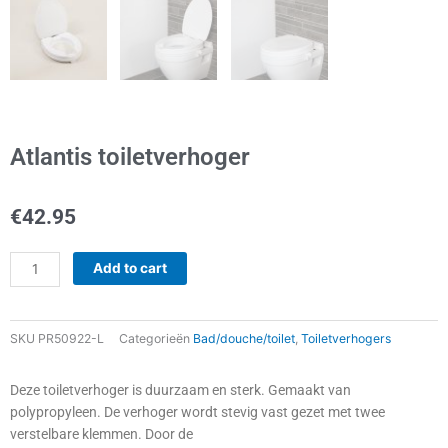
Atlantis toiletverhoger
€
42.95
Atlantis
Add to cart
toiletverhoger
quantity
SKU
PR50922-L
Categorieën
Bad/douche/toilet
,
Toiletverhogers
Deze toiletverhoger is duurzaam en sterk. Gemaakt van
polypropyleen. De verhoger wordt stevig vast gezet met twee
verstelbare klemmen. Door de