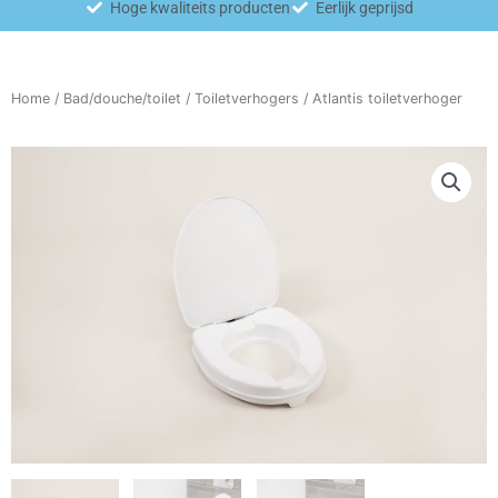
Hoge kwaliteits producten
Eerlijk geprijsd
Home
/
Bad/douche/toilet
/
Toiletverhogers
/ Atlantis toiletverhoger