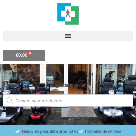
Ga
naar
de
inhoud
0
Winkelwagen
€
0.00
Zorgoutlet Renkum
Producten
zoeken
Nieuw en gebruikte producten
Uitstekende service