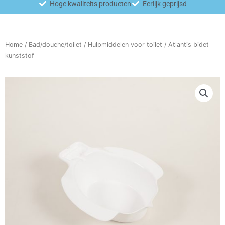
Hoge kwaliteits producten
Eerlijk geprijsd
Home
/
Bad/douche/toilet
/
Hulpmiddelen voor toilet
/ Atlantis bidet
kunststof