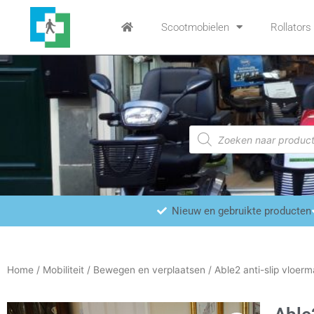
Ga
naar
Scootmobielen
Rollators
de
inhoud
Producten
zoeken
Nieuw en gebruikte producten
Home
/
Mobiliteit
/
Bewegen en verplaatsen
/ Able2 anti-slip vloerm