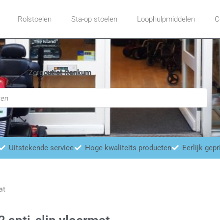
Rolstoelen
Sta-op stoelen
Loophulpmiddelen
C
Zorgoutlet Renkum
Uitstekende service
Hoge kwaliteits producten
Eerlijk gepr
at