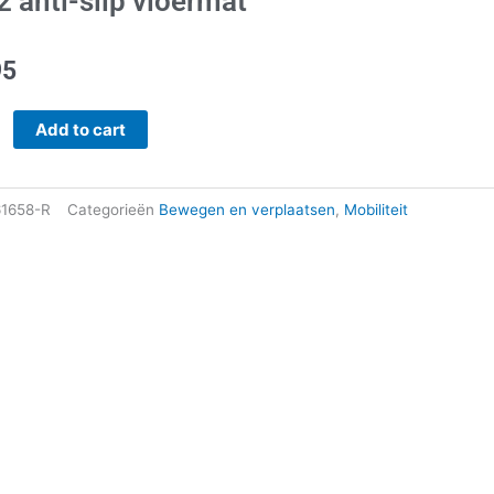
2 anti-slip vloermat
95
Add to cart
t
1658-R
Categorieën
Bewegen en verplaatsen
,
Mobiliteit