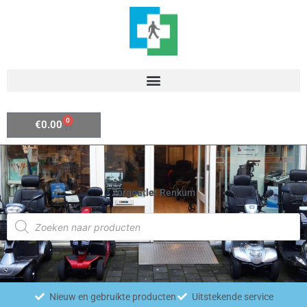
Ga
naar
de
inhoud
0
Winkelwagen
€
0.00
Zorgoutlet Renkum
Producten
zoeken
Nieuw en gebruikte producten
Uitstekende service