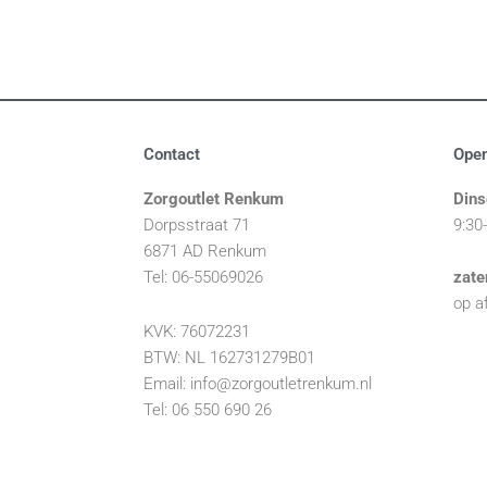
Contact
Open
Zorgoutlet Renkum
Dins
Dorpsstraat 71
9:30
6871 AD Renkum
Tel: 06-55069026
zate
op a
KVK: 76072231
BTW: NL 162731279B01
Email: info@zorgoutletrenkum.nl
Tel: 06 550 690 26