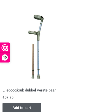
10
Elleboogkruk dubbel verstelbaar
€
57.95
Add to cart