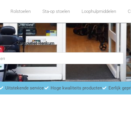
Rolstoelen
Sta-op stoelen
Loophulpmiddelen
C
Zorgoutlet Renkum
Uitstekende service
Hoge kwaliteits producten
Eerlijk gepr