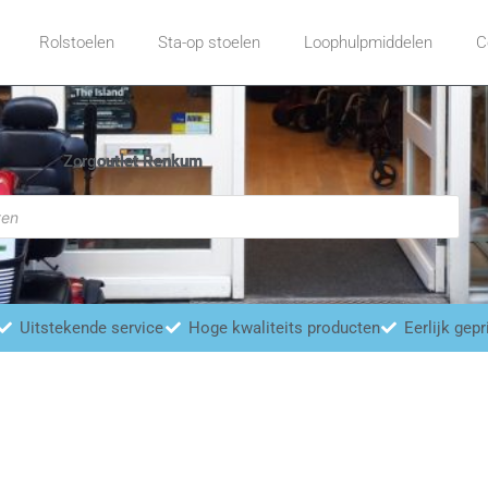
Rolstoelen
Sta-op stoelen
Loophulpmiddelen
C
Zorgoutlet Renkum
Uitstekende service
Hoge kwaliteits producten
Eerlijk gepr