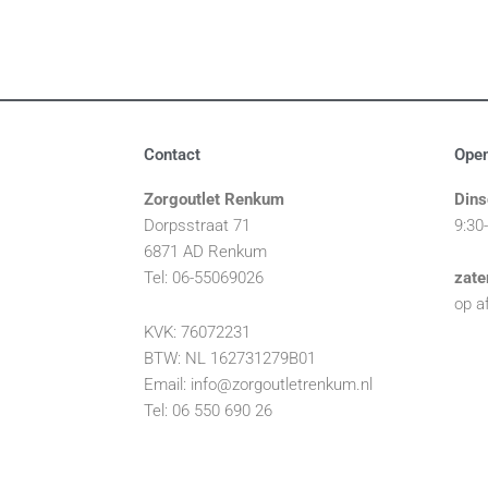
Contact
Open
Zorgoutlet Renkum
Dins
Dorpsstraat 71
9:30
6871 AD Renkum
Tel: 06-55069026
zate
op a
KVK: 76072231
BTW: NL 162731279B01
Email: info@zorgoutletrenkum.nl
Tel: 06 550 690 26