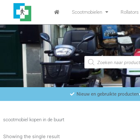
Ga
naar
Scootmobielen
Rollators
de
inhoud
Producten
zoeken
Nieuw en gebruikte producten
scootmobiel kopen in de buurt
Showing the single result