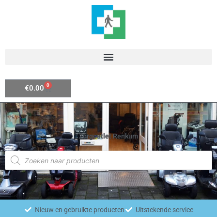
Ga
naar
de
inhoud
0
Winkelwagen
€
0.00
Zorgoutlet Renkum
Producten
zoeken
Nieuw en gebruikte producten
Uitstekende service