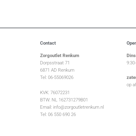
Contact
Open
Zorgoutlet Renkum
Dins
Dorpsstraat 71
9:30
6871 AD Renkum
Tel: 06-55069026
zate
op a
KVK: 76072231
BTW: NL 162731279B01
Email: info@zorgoutletrenkum.nl
Tel: 06 550 690 26