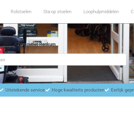
Rolstoelen
Sta-op stoelen
Loophulpmiddelen
C
Zorgoutlet Renkum
Uitstekende service
Hoge kwaliteits producten
Eerlijk gepr