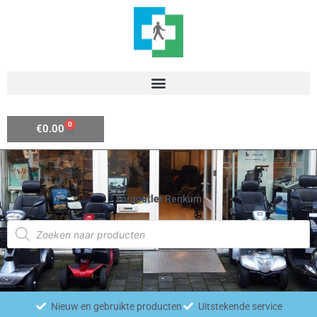
Ga
naar
de
inhoud
0
Winkelwagen
€
0.00
Zorgoutlet Renkum
Producten
zoeken
Nieuw en gebruikte producten
Uitstekende service