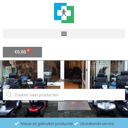
Ga
naar
de
inhoud
0
Winkelwagen
€
0.00
Zorgoutlet Renkum
Producten
zoeken
Nieuw en gebruikte producten
Uitstekende service