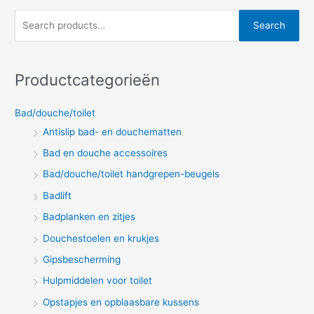
S
Search
e
a
r
Productcategorieën
c
Bad/douche/toilet
h
Antislip bad- en douchematten
f
o
Bad en douche accessoires
r
Bad/douche/toilet handgrepen-beugels
:
Badlift
Badplanken en zitjes
Douchestoelen en krukjes
Gipsbescherming
Hulpmiddelen voor toilet
Opstapjes en opblaasbare kussens